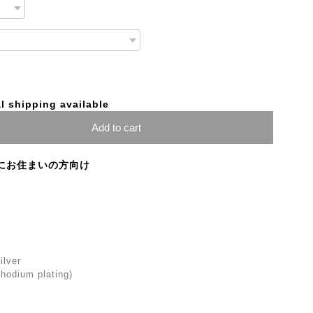
l shipping available
Add to cart
にお住まいの方向け
ilver
(Rhodium plating)