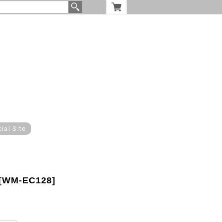
cial Site
 [WM-EC128]