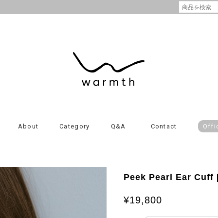
About
Category
Q&A
Contact
Offi
Peek Pearl Ear Cuff
¥19,800