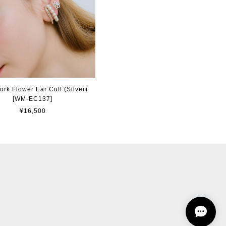
rk Flower Ear Cuff (Silver)
[WM-EC137]
¥16,500