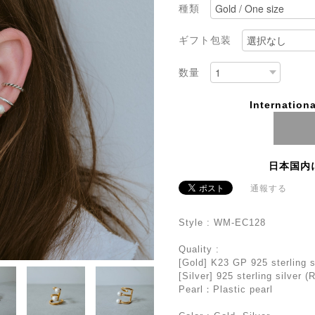
種類
ギフト包装
数量
Internationa
日本国内
通報する
Style : WM-EC128
Quality :
[Gold] K23 GP 925 sterling s
[Silver] 925 sterling silver 
Pearl：Plastic pearl