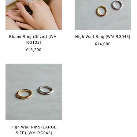
Bloom Ring (Silver) [WM-
High Wall Ring [WM-RG043]
RG132]
¥14,080
¥13,200
High Wall Ring (LARGE
SIZE) [WM-RG043]