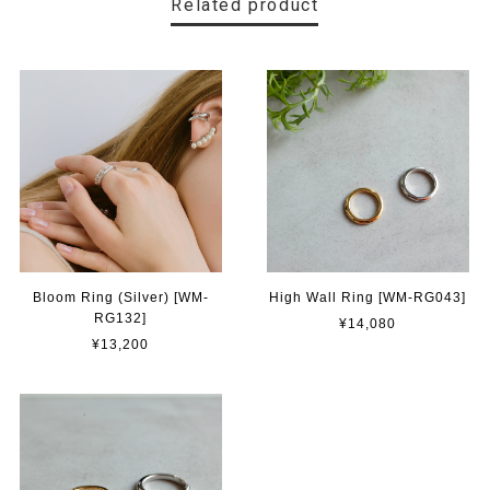
Related product
Bloom Ring (Silver) [WM-
High Wall Ring [WM-RG043]
RG132]
¥14,080
¥13,200