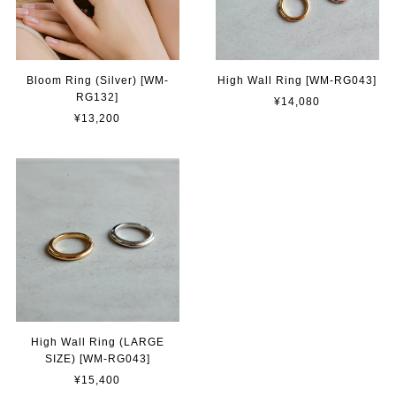
Bloom Ring (Silver) [WM-
High Wall Ring [WM-RG043]
RG132]
¥14,080
¥13,200
High Wall Ring (LARGE
SIZE) [WM-RG043]
¥15,400