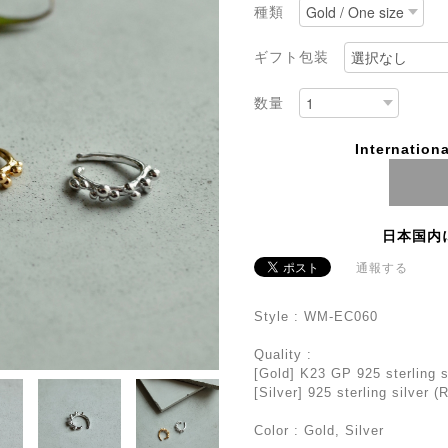
種類
ギフト包装
数量
Internationa
日本国内
通報する
Style : WM-EC060
Quality :
[Gold] K23 GP 925 sterling s
[Silver] 925 sterling silver 
Color : Gold, Silver