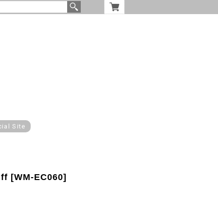
cial Site
ff [WM-EC060]