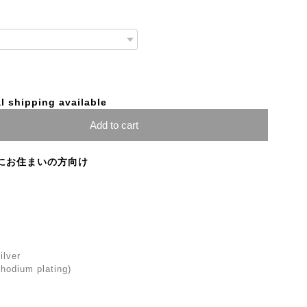
l shipping available
Add to cart
にお住まいの方向け
ilver
(Rhodium plating)