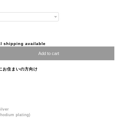
l shipping available
Add to cart
にお住まいの方向け
ilver
(Rhodium plating)