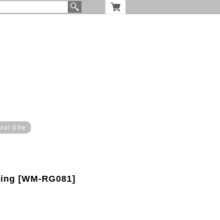
cial Site
Ring [WM-RG081]