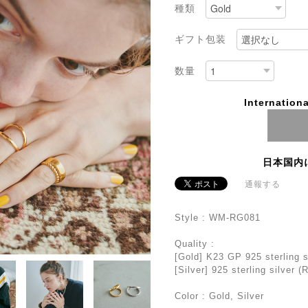
種類
ギフト包装
数量
Internationa
日本国内
通報する
Style : WM-RG081
Quality :
[Gold] K23 GP 925 sterling s
[Silver] 925 sterling silver 
Color : Gold, Silver