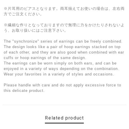
※片耳用のピアスとなります。両耳揃えてお使いの場合は、左右両
方でご注文ください。
※繊細な作りとなっておりますので無理に力をかけたりされないよ
う、お取り扱いにはご注意下さい。
The "synchronize" series of earrings can be freely combined.
The design looks like a pair of hoop earrings stacked on top
of each other, and they are also good when combined with ear
cuffs or hoop earrings of the same design.
The earrings can be worn simply on both ears, and can be
enjoyed in a variety of ways depending on the combination.
Wear your favorites in a variety of styles and occasions.
Please handle with care and do not apply excessive force to
this delicate product.
Related product