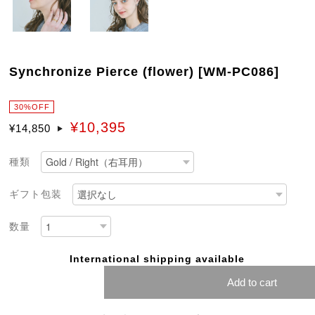
Synchronize Pierce (flower) [WM-PC086]
30%OFF
¥10,395
¥14,850
種類
ギフト包装
数量
International shipping available
Add to cart