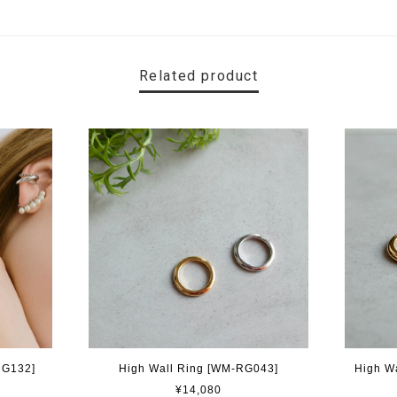
Related product
RG132]
High Wall Ring [WM-RG043]
High W
¥14,080