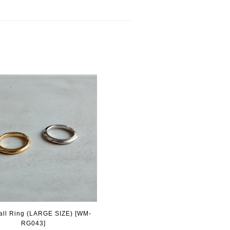
all Ring (LARGE SIZE) [WM-
RG043]