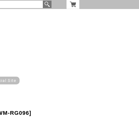
cial Site
[WM-RG096]