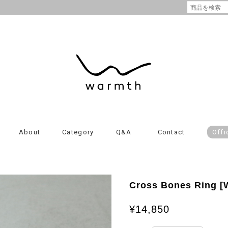
About
Category
Q&A
Contact
Offi
Cross Bones Ring 
¥14,850