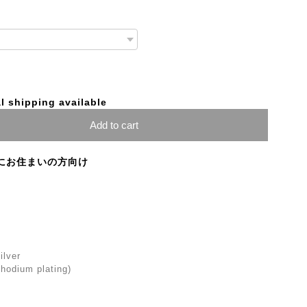
l shipping available
Add to cart
にお住まいの方向け
ilver
(Rhodium plating)