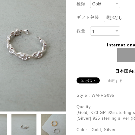
種類
ギフト包装
数量
Internationa
日本国内
通報する
Style : WM-RG096
Quality :
[Gold] K23 GP 925 sterling s
[Silver] 925 sterling silver 
Color : Gold, Silver