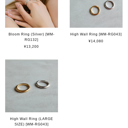
Bloom Ring (Silver) [WM-
High Wall Ring [WM-RG043]
RG132]
¥14,080
¥13,200
High Wall Ring (LARGE
SIZE) [WM-RG043]