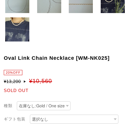
Oval Link Chain Necklace [WM-NK025]
20%OFF
¥10,560
¥13,200
SOLD OUT
種類
ギフト包装