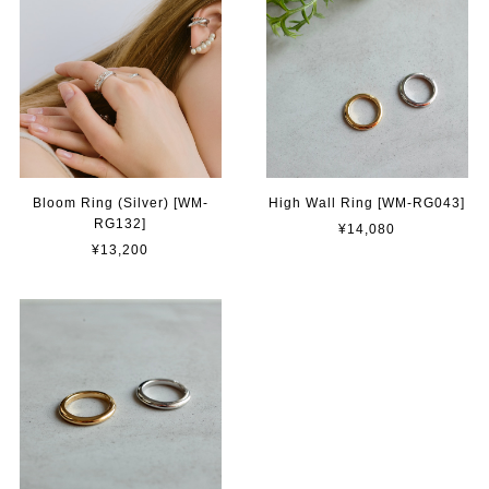
Bloom Ring (Silver) [WM-
High Wall Ring [WM-RG043]
RG132]
¥14,080
¥13,200